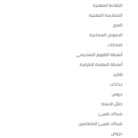
الكفاءة المهنية
الممارسة المهنية
المنح
النصوص السماعية
امتحانات
أنشطة التقويم التشخيصي
أنشطة السلامة الطرقية
تقارير
جذاذات
دروس
دلائل الاستاذ
شبكات تفييئ
شبكات تفييئ المتعلمين
عروض