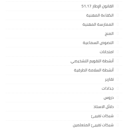
القانون الإطار 51.17
الكفاءة المهنية
الممارسة المهنية
المنح
النصوص السماعية
امتحانات
أنشطة التقويم التشخيصي
أنشطة السلامة الطرقية
تقارير
جذاذات
دروس
دلائل الاستاذ
شبكات تفييئ
شبكات تفييئ المتعلمين