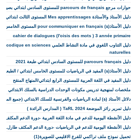
حوارات مرجع parcours de français للمستوى السادس ابتدائي بصيغة pdf
دليل الأستاذ والأستاذة Mes apprentissages المستوى الثالث ابتدائي
دليل الأستاذ(ة) pour communiquer en français المستوى الخامس ابتدائي
cahier de dialogues (l'oisis des mots ) 3 année primaire
دليل التناوب اللغوي في مادة النشاط العلمي iences
naturelles
دليل parcours français للمستوى السادس ابتدائي طبعة 2021
دليل الأستاذ(ة) المفيد في الرياضيات للمستوى الخامس ابتدائي / الطبعة الجديد
دليل المفيد في اللغة العربية للمستوى الرابع ابتدائي/المنهاج المنقح
ملخصات لمنهجية تدريس مكونات الوحدات الدراسية بالسلك الابتدائي
دلائل الأستاذ (ة) لمادة الرياضيات والفرنسية للسلك الابتدائي (جميع المرا
دليل تمرير رائز الموضعة TaRL 2024 ( المدارس الرائدة )
دليل الأنشطة اليومية للدعم في مادة اللغة العربية -دورة الدعم المكثف طارلTARL شتنبر 3
دليل الأنشطة اليومية للدعم في الرياضيات -دورة الدعم المكثف طارلTARL شتنبر 2023
تحميل نموذج ملف تراكمي للفرع الاقليمي للصويرة(1)