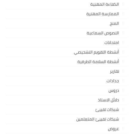
الكفاءة المهنية
الممارسة المهنية
المنح
النصوص السماعية
امتحانات
أنشطة التقويم التشخيصي
أنشطة السلامة الطرقية
تقارير
جذاذات
دروس
دلائل الاستاذ
شبكات تفييئ
شبكات تفييئ المتعلمين
عروض