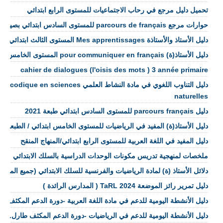
تحميل دليل مرجع في رحاب الاجتماعيات للمستوى الرابع ابتدائي
حوارات مرجع parcours de français للمستوى السادس ابتدائي بصيغة pdf
دليل الأستاذ والأستاذة Mes apprentissages المستوى الثالث ابتدائي
دليل الأستاذ(ة) pour communiquer en français المستوى الخامس ابتدائي
cahier de dialogues (l'oisis des mots ) 3 année primaire
دليل التناوب اللغوي في مادة النشاط العلمي iences
naturelles
دليل parcours français للمستوى السادس ابتدائي طبعة 2021
دليل الأستاذ(ة) المفيد في الرياضيات للمستوى الخامس ابتدائي / الطبعة الجديد
دليل المفيد في اللغة العربية للمستوى الرابع ابتدائي/المنهاج المنقح
ملخصات لمنهجية تدريس مكونات الوحدات الدراسية بالسلك الابتدائي
دلائل الأستاذ (ة) لمادة الرياضيات والفرنسية للسلك الابتدائي (جميع المرا
دليل تمرير رائز الموضعة TaRL 2024 ( المدارس الرائدة )
دليل الأنشطة اليومية للدعم في مادة اللغة العربية -دورة الدعم المكثف طارلTARL شتنبر 3
دليل الأنشطة اليومية للدعم في الرياضيات -دورة الدعم المكثف طارلTARL شتنبر 2023