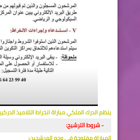
ينظم الدرك الملكي مباراة انخراط التلاميذ الدركيين لس
 - شروط الترشيح: 
المباراة مفتوحة في وجه المرشحين: