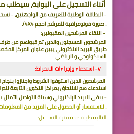
 أثناء التسجيل على البوابة، سيطلب من المرشح تحميل صور إلكترونية للوثائق التالية:
- البطاقة الوطنية للتعريف من الواجهتين، - نسخ
. صورة فوتوغرافية للمرشح (حجم 4X4). 
 - انتقاء المرشحين المقبولين: 
السيكولوجي و الرياضي 
V- استدعاء وإجراءات الانخراط:
استدعاء هم للالتحاق بمراكز التكوين التابعة للدر
- يبقى البريد الإلكتروني وسيلة التواصل الأمثل ب
. للاستفسار أو الحصول على المزيد من المعلومات،
التالية طيلة مدة فترة التسجيل: