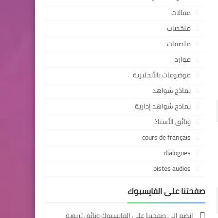
مقالات
ملخصات
ملصقات
موارد
موضوعات بالأنجليزية
نماذج شواهد
نماذج شواهد إدارية
وثائق الأستاذ
cours de français
dialogues
pistes audios
صفحتنا على الفايسبوك
انضم إلى صفحتنا على الفايسبوك وثائق تربوية