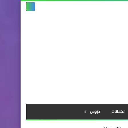
امتحانات
دروس