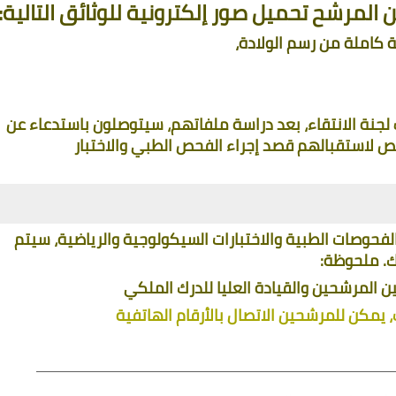
ة كاملة من رسم الولادة،
المرشحون المسجلون والذين تم قبولهم من طرف لجنة الانتقاء، بعد دراسة ملفاتهم، سيتوصلون باستدعاء عن 
طريق البريد الالكتروني يبين عنوان المركز المخصص لاستقبالهم قصد إجراء الفحص الطبي والاختبار 
 المرشحون الذين استوفوا الشروط واجتازوا بنجاح الفحوصات الطبية والاختبارات السيكولوجية والرياضية، سيتم 
ك. ملحوظة: 
ين المرشحين والقيادة العليا للدرك الملكي
 يمكن للمرشحين الاتصال بالأرقام الهاتفية