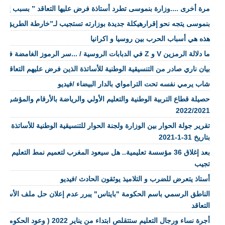
مرة أخرى ....وزارة بنموسى تطرد أستاذة فرض عليها التعاقد ” بسبب إجازت
بنموسى يتجه نحو إقرارهيكلة جديدة بوزارته تستجيب لـ”خارطة الطريق الا
هذه هي أسباب الحرب بين روسيا و اكرانيا
ما دلالة الرمزين V و Z في الدبابات الروسية / ...سر الرموز الغامضة في الحروب
بيان ناري صادر من التنسيقية الوطنية للأساتذة الذين فرض عليهم التعاقد
شاب يرمي نفسه تحت الترامواي بالدار البيضاء /فيديو
حصيلة قطاع التربية الوطنية والتعليم الأولي والرياضة بالأرقام والمؤشر
2022/2021
تقرير جولة الحوار بين الوزارة ولجنة الحوار للتنسيقية الوطنية للأساتذة ال
بتاريخ 31-1-2021
بعد إغلاق 36 مؤسسة تعليمية.. هل سيعود المغرب لتعميم نمط التعليم 
تجيب
أستاذ يتعرض للضرب و التلاميذ يوثقون الحادث /فيديو
الناطق الرسمي باسم الحكومة "بايتاس" يبرر عدم إعلان حل ملف الأساتذ
التعاقد
أجرة نساء ورجال التعليم ستتقلص ابتداء من يناير 2022 ( وعود الحكومة الجديدة )