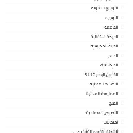
التوازيع السنوية
التوجيه
الجامعة
الحركة الانتقالية
الحياة المدرسية
الدعم
الديداكتيك
القانون الإطار 51.17
الكفاءة المهنية
الممارسة المهنية
المنح
النصوص السماعية
امتحانات
أنشطة التقويم التشخيصي