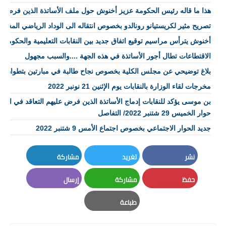
هذا ما قاله رئيس الحكومة عزيز أخنوش حول ملف الأساتذة الذين فرض علي
تصريح مثير لكريستيانو رونالدو بخصوص انتقاله الى الوداد الرياضي المغرب
أخنوش يترأس مراسيم توقيع اتفاق جديد بين النقابات التعليمية والحكومة
الاقتطاعات تطال أجور الأساتذة في هذه الجهة ....والسبب مجهول
بلاغ توضيحي عن مجلس الكلية بخصوص نجاح طالبة في مبارتين بتطوان
مخرجات لقاء الوزارة بالنقابات يوم الإثنين 21 نونبر 2022
بن موسى يؤكد للنقابات إدماج الأساتذة الذين فرض عليهم التعاقد في الو
حوار الخميس 29 شتنبر 2022/ التفاصل
جديد الحوار الاجتماعي بخصوص اجتماع الأمس 9 شتنبر 2022
نشر
تغريد
مشاركة
LinkedIn
Twitter
Facebook
حفظ
مشاركة
إرسال
Email
Whatsapp
Pinterest
طباعة
Print