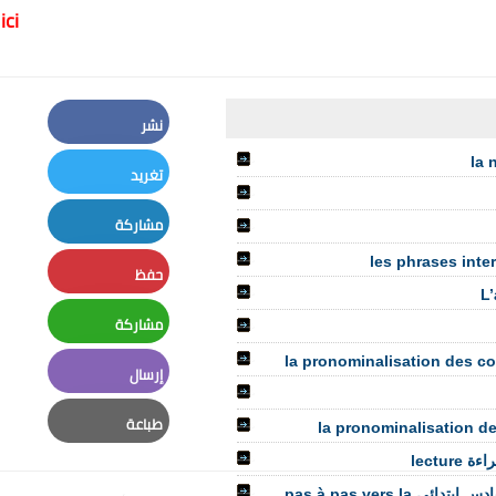
ici
نشر
Facebook
la 
تغريد
Twitter
مشاركة
LinkedIn
les phrases inter
حفظ
L’
Pinterest
مشاركة
Whatsapp
la pronominalisation des co
إرسال
Email
طباعة
Print
lectu
كتاب في التعبيرالكتابي في مادة اللغة الفرنسية للمستوى السادس ابتدائي pas à pas vers la