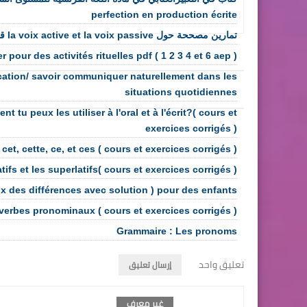
perfection en production écrite
تمارين مصححة حول la voix active et la voix passive قابلة للتحميل
 pour des activités rituelles pdf ( 1 2 3 4 et 6 aep )
ation/ savoir communiquer naturellement dans les
situations quotidiennes
 tu peux les utiliser à l'oral et à l'écrit?( cours et
exercices corrigés )
 cet, cette, ce, et ces ( cours et exercices corrigés )
fs et les superlatifs( cours et exercices corrigés )
eux des différences avec solution ) pour des enfants
 verbes pronominaux ( cours et exercices corrigés )
Grammaire : Les pronoms
تعليق واحد
إرسال تعليق
غير معرف