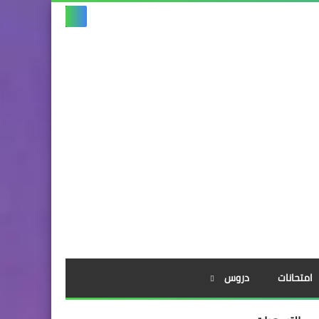
امتحانات
دروس