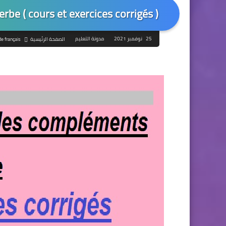
be ( cours et exercices corrigés )
25 نوفمبر 2021
مدونة التعليم
الصفحة الرئيسية
de français