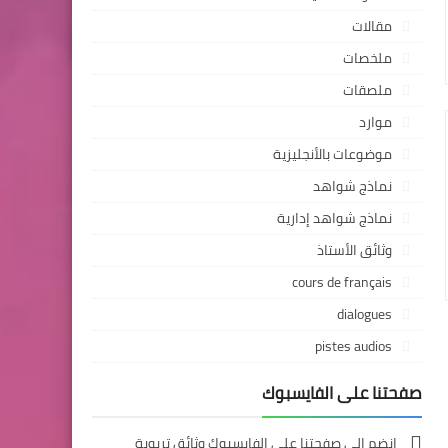
مقالات
ملخصات
ملصقات
موارد
موضوعات بالأنجليزية
نماذج شواهد
نماذج شواهد إدارية
وثائق الأستاذ
cours de français
dialogues
pistes audios
صفحتنا على الفايسبوك
انضم إلى صفحتنا على الفايسبوك وثائق تربوية