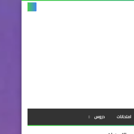
امتحانات
دروس