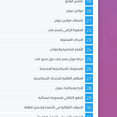
19
تضمين الوسع
20
قوانين نيوتن
21
تطبيقات قوانين نيوتن
22
السقوط الرأسي لجسم صلب
23
الحركات المستوية
24
الأقمار الصناعية والكواكب
25
حركة دوران جسم صلب حول محور ثابت
26
المجموعات الميكانيكية المتذبذبة
27
المظاهر الطاقية للتذبذبات الميكانيكية
28
الذرة وميكانيك نيوتن
29
التطور التلقائي لمجموعة كيميائية
30
التحولات التلقائية في الأعمدة وتحصيل الطاقة
التحولات القسرية – التحليل الكهربائي