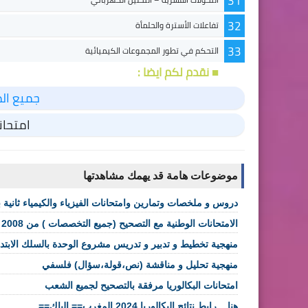
31
32
تفاعلات الأسترة والحلمأة
33
التحكم في تطور المجموعات الكيميائية
■ نقدم لكم ايضا :
جميع الم
امتحان
موضوعات هامة قد يهمك مشاهدتها
دروس و ملخصات وتمارين وامتحانات الفيزياء والكيمياء ثانية بك
الامتحانات الوطنية مع التصحيح (جميع التخصصات ) من 2008 الى 2020
منهجية تخطيط و تدبير و تدريس مشروع الوحدة بالسلك الابتد
منهجية تحليل و مناقشة (نص،قولة،سؤال) فلسفي
امتحانات البكالوريا مرفقة بالتصحيح لجميع الشعب
هنا .. رابط نتائج البكالوريا 2024 المغرب== الباك==