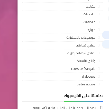
مقالات
ملخصات
ملصقات
موارد
موضوعات بالأنجليزية
نماذج شواهد
نماذج شواهد إدارية
وثائق الأستاذ
cours de français
dialogues
pistes audios
صفحتنا على الفايسبوك
انضم إلى صفحتنا على الفايسبوك وثائق تربوية