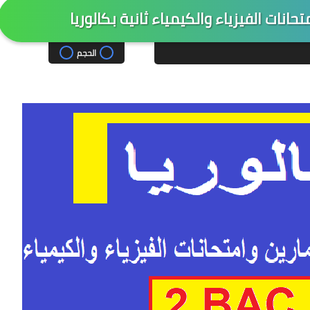
نات الفيزياء والكيمياء ثانية بكالوريا
الحجم