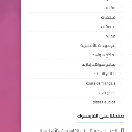
مقالات
ملخصات
ملصقات
موارد
موضوعات بالأنجليزية
نماذج شواهد
نماذج شواهد إدارية
وثائق الأستاذ
cours de français
dialogues
pistes audios
صفحتنا على الفايسبوك
انضم إلى صفحتنا على الفايسبوك وثائق تربوية