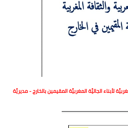
َّة لأبناء الجاليَّة المغربيَّة المقيمين بالخارج - مديريَّة