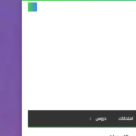
امتحانات
دروس