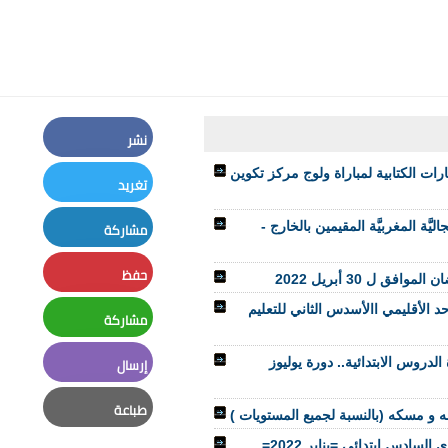
نشر
Facebook
رات الكتابية لمباراة ولوج مركز تكوين
تغريد
Twitter
اليَّة المغربيَّة المقيمين بالخارج -
مشاركة
LinkedIn
حفظ
Pinterest
د الأقليمي االأسدس الثاني للتعليم
مشاركة
Whatsapp
إرسال
لدروس الابتدائية.. دورة يوليوز
Email
طباعة
ه و مسكه (بالنسبة لجميع المستويات )
Print
ادس ابتدائي =يناير 2022=