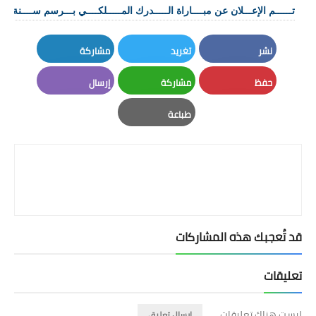
تــــــم الإعـــلان عن مبــــاراة الـــــدرك المـــــلكــــي بـــرسم ســــنة 2026 👮🏼‍♂️👮🏼‍♀️
نشر
تغريد
مشاركة
LinkedIn
Twitter
Facebook
حفظ
مشاركة
إرسال
Email
Whatsapp
Pinterest
طباعة
Print
قد تُعجبك هذه المشاركات
تعليقات
ليست هناك تعليقات
إرسال تعليق