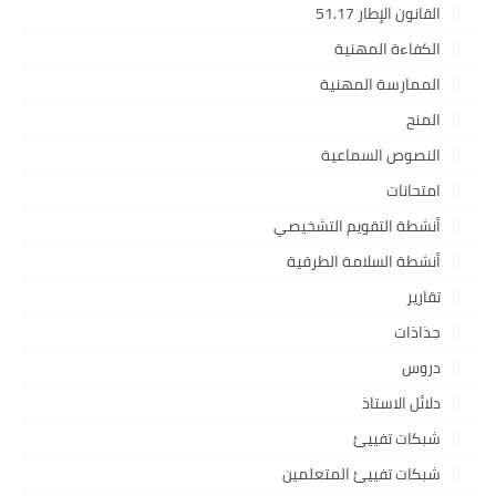
القانون الإطار 51.17
الكفاءة المهنية
الممارسة المهنية
المنح
النصوص السماعية
امتحانات
أنشطة التقويم التشخيصي
أنشطة السلامة الطرقية
تقارير
جذاذات
دروس
دلائل الاستاذ
شبكات تفييئ
شبكات تفييئ المتعلمين