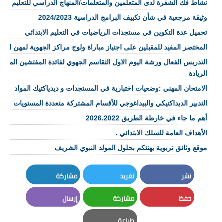
نشاط فك الشفرة لدى المتعلمين والمتعلمات/المنهاج الدراسي للتعليم الابت
وثيقة مرجعية في شأن تكييف البرامج الدراسية 2024/2023
تحميل عدة التكوين في مستجدات الرياضيات في التعليم الابتدائي
المختصر المفيد للمقبلين على اجتياز مباراة ولوج مراكز الجهوية لمهن التربية و
التدريس الفعال ورشة اليوم الاول التقاسم الجهوي لفائدة المفتشين المو
الريادة
الامتحان المهني :وضعيات اختبارية في المستجدات و ديدياكتيك المواد
التدبير الديداكتيكي والبيداغوجي للأقسام المشتركة متعددة المستويات
أهم ما جاء في خارطة الطريق 2026.2022
الأهداف العامة للسلك الابتدائي .
موقع وثائق تربوية يهنئكم بحلول المولد النبوي الشريف
نشر
تغريد
مشاركة
LinkedIn
Twitter
Facebook
حفظ
مشاركة
إرسال
Email
Whatsapp
Pinterest
طباعة