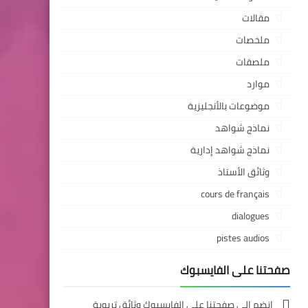
مقالات
ملخصات
ملصقات
موارد
موضوعات بالأنجليزية
نماذج شواهد
نماذج شواهد إدارية
وثائق الأستاذ
cours de français
dialogues
pistes audios
صفحتنا على الفايسبوك
انضم إلى صفحتنا على الفايسبوك وثائق تربوية