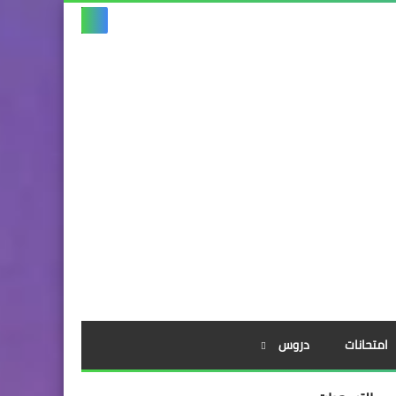
امتحانات
دروس