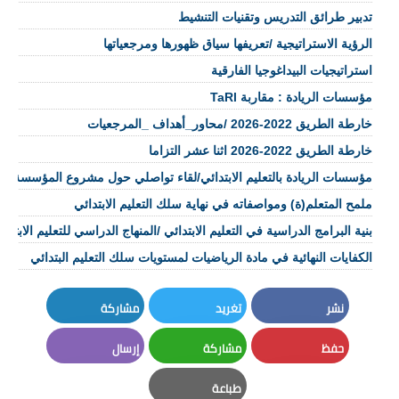
تدبير طرائق التدريس وتقنيات التنشيط
الرؤية الاستراتيجية /تعريفها سياق ظهورها ومرجعياتها
استراتيجيات البيداغوجيا الفارقية
مؤسسات الريادة : مقاربة TaRl
خارطة الطريق 2022-2026 /محاور_أهداف _المرجعيات
خارطة الطريق 2022-2026 اثنا عشر التزاما
مؤسسات الريادة بالتعليم الابتدائي/لقاء تواصلي حول مشروع المؤسسة 
ملمح المتعلم(ة) ومواصفاته في نهاية سلك التعليم الابتدائي
بنية البرامج الدراسية في التعليم الابتدائي /المنهاج الدراسي للتعليم الابتدائ
الكفايات النهائية في مادة الرياضيات لمستويات سلك التعليم البتدائي
نشر
تغريد
مشاركة
LinkedIn
Twitter
Facebook
حفظ
مشاركة
إرسال
Email
Whatsapp
Pinterest
طباعة