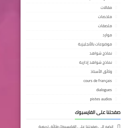
مقالات
ملخصات
ملصقات
موارد
موضوعات بالأنجليزية
نماذج شواهد
نماذج شواهد إدارية
وثائق الأستاذ
cours de français
dialogues
pistes audios
صفحتنا على الفايسبوك
انضم إلى صفحتنا على الفايسبوك وثائق تربوية