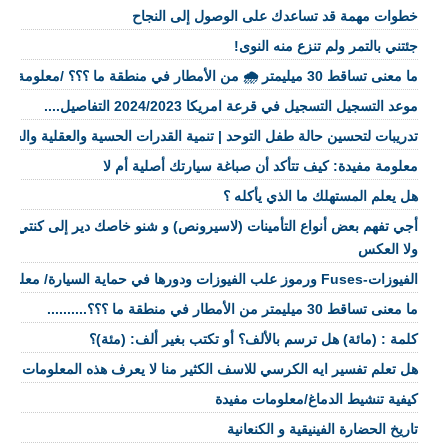
خطوات مهمة قد تساعدك على الوصول إلى النجاح
جئتني بالتمر ولم تنزع منه النوى!
ما معنى تساقط 30 ميليمتر 🌧️ من الأمطار في منطقة ما ؟؟؟ /معلومة
موعد التسجيل التسجيل في قرعة امريكا 2024/2023 التفاصيل....
تدريبات لتحسين حالة طفل التوحد | تنمية القدرات الحسية والعقلية والحرك
معلومة مفيدة: كيف تتأكد أن صباغة سيارتك أصلية أم لا
هل يعلم المستهلك ما الذي يأكله ؟
أجي تفهم بعض أنواع التأمينات (لاسيرونص) و شنو خاصك دير إلى كنتي 
ولا العكس
الفيوزات-Fuses ورموز علب الفيوزات ودورها في حماية السيارة/ معلومات مفيدة
ما معنى تساقط 30 ميليمتر من الأمطار في منطقة ما ؟؟؟..........
كلمة : (مائة) هل ترسم بالألف؟ أو تكتب بغير ألف: (مئة)؟
هل تعلم تفسير ايه الكرسي للاسف الكثير منا لا يعرف هذه المعلومات
كيفية تنشيط الدماغ/معلومات مفيدة
تاريخ الحضارة الفينيقية و الكنعانية