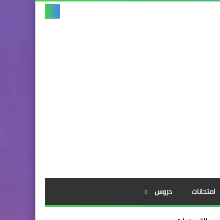
امتحانات
دروس