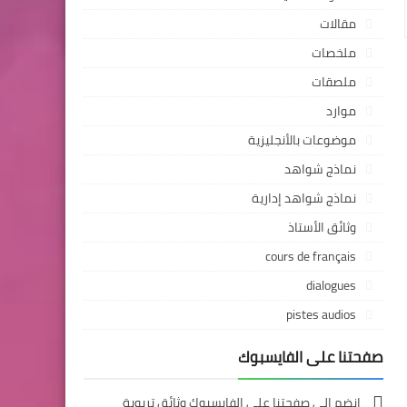
مقالات
ملخصات
ملصقات
موارد
موضوعات بالأنجليزية
نماذج شواهد
نماذج شواهد إدارية
وثائق الأستاذ
cours de français
dialogues
pistes audios
صفحتنا على الفايسبوك
انضم إلى صفحتنا على الفايسبوك وثائق تربوية