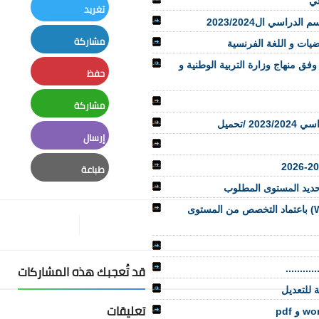
ئي
تغريد
راسي ال2023/2024
Twitter
مشاركة
LinkedIn
ق منهاج وزارة التربية الوطنية و
حفظ
Pinterest
مشاركة
/تحميل
Whatsapp
إرسال
Email
طباعة
تحديد المستوى المطلوب
Print
مقترح جداول الحصص بمؤسسات الريادة (قابل للتعديل Word) باعتماد التخصص من المستوى
قد تُعجبك هذه المشاركات
تعليقات