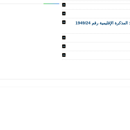
توضيح بخصوص ترسيم الأساتذة (ات) المتمرنين (ات) المرجع: المذكرة الإقليمية رقم 1949/24