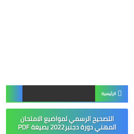
الرئيسية
التصحيح الرسمي لمواضيع الامتحان
المهني دورة دجنبر2022 بصيغة PDF