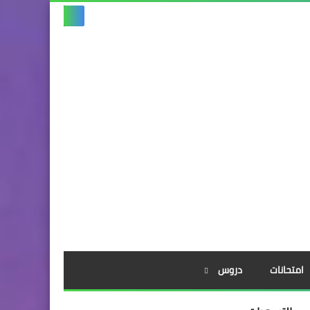
امتحانات
دروس