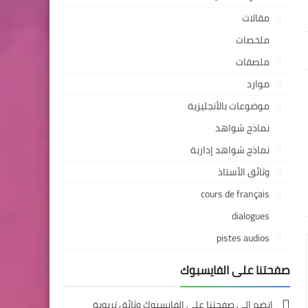
مقالات
ملخصات
ملصقات
موارد
موضوعات بالأنجليزية
نماذج شواهد
نماذج شواهد إدارية
وثائق الأستاذ
cours de français
dialogues
pistes audios
صفحتنا على الفايسبوك
انضم إلى صفحتنا على الفايسبوك وثائق تربوية