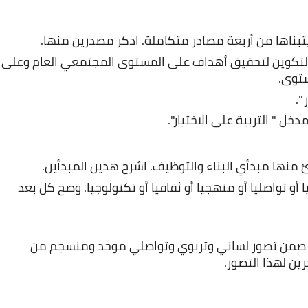
يتبناها من أربعة مصادر متكاملة. اذكر مصدرين منها.
ب. انسجاما مع هذه القيم، يسعى نظام التربية والتكو
توى.
خل " التربية على الاختيار".
دئ منها مبدأي البناء والتوظيف. اشرح هذين المبدأين.
ب. يمكن أن تتخذ الكفايات التربوية بعدا استراتيجيا أو تواصليا أو منهجيا أو ثقافيا أو تكنولوجيا. وضح كل بعد 
تتكامل اللغات الثلاث العربية الأمازيغية الفرنسية صمن تصور لساني وتربوي وتواصلي موحد ومنسجم من 
ين لهذا التصور.