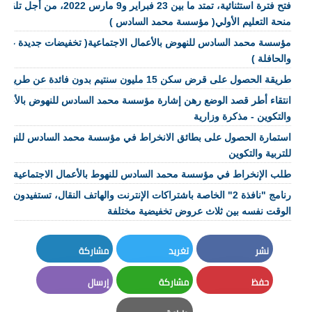
فتح فترة استثنائية، تمتد ما بين 23 فبر
منحة التعليم الأولي( مؤسسة محمد السادس )
مؤسسة محمد السادس للنهوض بالأعمال الاجتماعية( تخفيضات جديدة على ا
والحافلة )
طريقة الحصول على قرض سكن 15 مليون سنتيم بدون فائدة عن طريق مؤسسة محمد السادس
انتقاء أطر قصد الوضع رهن إشارة مؤسسة محمد السادس للنهوض بالأعمال ا
والتكوين - مذكرة وزارية
استمارة الحصول على بطائق الانخراط في مؤسسة محمد السادس للنهوط با
للتربية والتكوين
طلب الإنخراط في مؤسسة محمد السادس للنهوط بالأعمال الاجتماعية للترب
رنامج "نافذة 2" الخاصة باشتراكات الإنترنت والهاتف النقال، تستفيدون
الوقت نفسه بين ثلاث عروض تخفيضية مختلفة
نشر
تغريد
مشاركة
LinkedIn
Twitter
Facebook
حفظ
مشاركة
إرسال
Email
Whatsapp
Pinterest