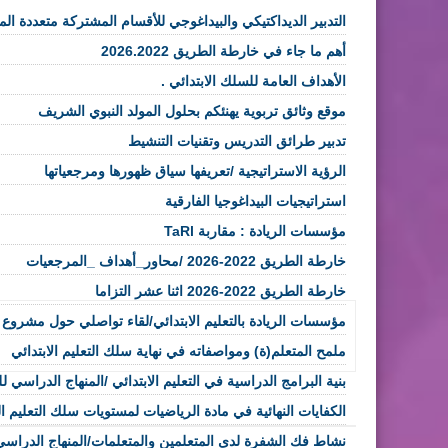
التدبير الديداكتيكي والبيداغوجي للأقسام المشتركة متعددة ال
أهم ما جاء في خارطة الطريق 2026.2022
الأهداف العامة للسلك الابتدائي .
موقع وثائق تربوية يهنئكم بحلول المولد النبوي الشريف
تدبير طرائق التدريس وتقنيات التنشيط
الرؤية الاستراتيجية /تعريفها سياق ظهورها ومرجعياتها
استراتيجيات البيداغوجيا الفارقية
مؤسسات الريادة : مقاربة TaRl
خارطة الطريق 2022-2026 /محاور_أهداف _المرجعيات
خارطة الطريق 2022-2026 اثنا عشر التزاما
مؤسسات الريادة بالتعليم الابتدائي/لقاء تواصلي حول مشر
ملمح المتعلم(ة) ومواصفاته في نهاية سلك التعليم الابتدائي
بنية البرامج الدراسية في التعليم الابتدائي /المنهاج الدراسي للت
الكفايات النهائية في مادة الرياضيات لمستويات سلك التعليم ال
نشاط فك الشفرة لدى المتعلمين والمتعلمات/المنهاج الدراسي ل