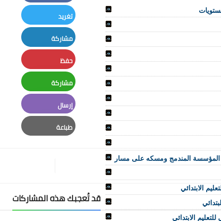
Facebook
مستويات
تغريد
Twitter
مشاركة
LinkedIn
حفظ
Pinterest
مشاركة
Whatsapp
إرسال
Email
طباعة
Print
وع المؤسسة المندمج ومسكه على مسار
عليم الابتدائي
قد تُعجبك هذه المشاركات
بتدائي
لتعليم الابتدائي