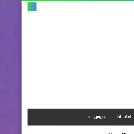
امتحانات
دروس