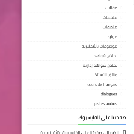
مقالات
ملخصات
ملصقات
موارد
موضوعات بالأنجليزية
نماذج شواهد
نماذج شواهد إدارية
وثائق الأستاذ
cours de français
dialogues
pistes audios
صفحتنا على الفايسبوك
انضم إلى صفحتنا على الفايسبوك وثائق تربوية