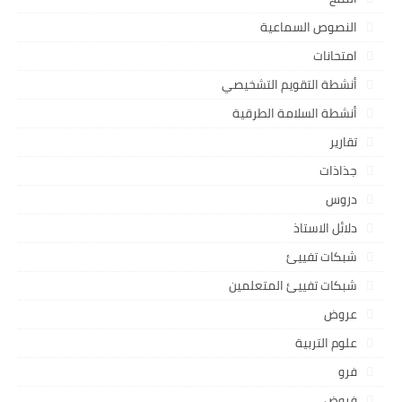
النصوص السماعية
امتحانات
أنشطة التقويم التشخيصي
أنشطة السلامة الطرقية
تقارير
جذاذات
دروس
دلائل الاستاذ
شبكات تفييئ
شبكات تفييئ المتعلمين
عروض
علوم التربية
فرو
فروض