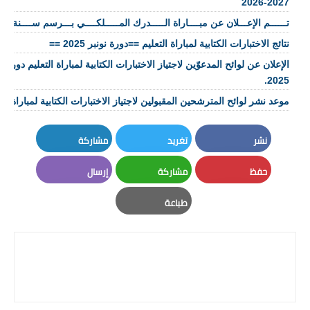
2027-2026
تــــــم الإعـــلان عن مبــــاراة الـــــدرك المـــــلكــــي بـــرسم ســــنة 2026 👮🏼‍♂️👮🏼‍♀️
نتائج الاختبارات الكتابية لمباراة التعليم ==دورة نونبر 2025 ==
2025.
موعد نشر لوائح المترشحين المقبولين لاجتياز الاختبارات الكتابية لمباراة التعليم 2026
نشر
تغريد
مشاركة
LinkedIn
Twitter
Facebook
حفظ
مشاركة
إرسال
Email
Whatsapp
Pinterest
طباعة
Print