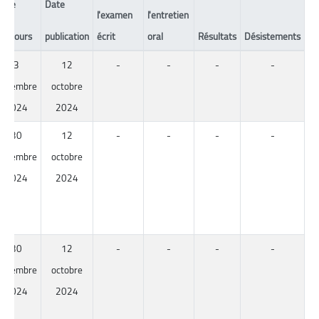
Date
Date
l'examen
l'entretien
concours
publication
écrit
oral
Résultats
Désistements
3
12
-
-
-
-
novembre
octobre
2024
2024
30
12
-
-
-
-
novembre
octobre
2024
2024
30
12
-
-
-
-
novembre
octobre
2024
2024