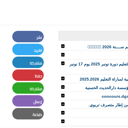
نشر
Facebook
🏼‍♂️👮🏼‍♀️
تغريد
Twitter
مشاركة
الإعلان عن لوائح المدعوّين لاجتياز الاختبارات الكتابية لمباراة التعليم دورة نونبر 2025 يوم 17 نونبر
LinkedIn
حفظ
ة التعليم 2025.2026
Pinterest
مشاركة
Whatsapp
إرسال
زة من إطار متصرف تربوي.
Email
طباعة
Print