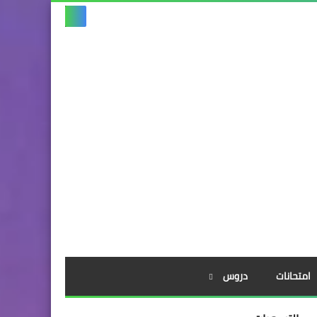
امتحانات
دروس