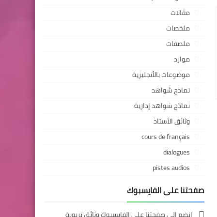
مقالات
ملخصات
ملصقات
موارد
موضوعات بالأنجليزية
نماذج شواهد
نماذج شواهد إدارية
وثائق الأستاذ
cours de français
dialogues
pistes audios
صفحتنا على الفايسبوك
انضم إلى صفحتنا على الفايسبوك وثائق تربوية