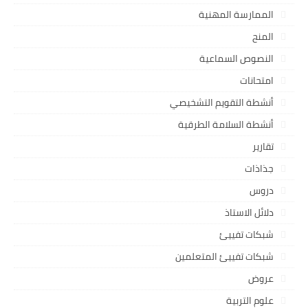
الممارسة المهنية
المنح
النصوص السماعية
امتحانات
أنشطة التقويم التشخيصي
أنشطة السلامة الطرقية
تقارير
جذاذات
دروس
دلائل الاستاذ
شبكات تفييئ
شبكات تفييئ المتعلمين
عروض
علوم التربية