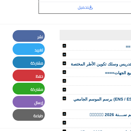
تحميل
نشر
Facebook
تغريد
Twitter
مشاركة
التدريس وسلك تكوين الأطر المختصة
LinkedIn
حفظ
Pinterest
مشاركة
Whatsapp
التسجيل في مباراة ولوج المدارس العليا للأساتذة (ENS / ESEF / FSE) برسم الموسم الجامعي
إرسال
Email
🏼‍♂️👮🏼‍♀️
طباعة
Print