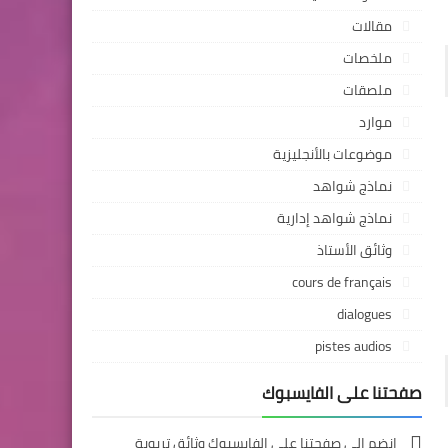
مقالات
ملخصات
ملصقات
موارد
موضوعات بالأنجليزية
نماذج شواهد
نماذج شواهد إدارية
وثائق الأستاذ
cours de français
dialogues
pistes audios
صفحتنا على الفايسبوك
انضم إلى صفحتنا على الفايسبوك وثائق تربوية