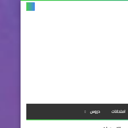
امتحانات
دروس