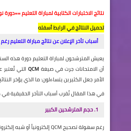
نتائج الاختبارات الكتابية لمباراة التعليم ==دورة نونبر 025
تحميل النتائج في الرابط أسفله
أسباب تأخر الإعلان عن نتائج مباراة التعليم رغم أن 
يعيش المترشحون لمباراة التعليم دورة هذه السنة حا
أن الامتحانات جرت في صيغة
QCM
التي تُعتبر ع
الأمر جعل الكثيرين يتساءلون: ما الذي يؤخر النتائج
في هذا المقال نُقرب أسباب التأخر الحقيقية في ه
1. حجم المترشحين الكبير
رغم سهولة تصحيح QCM إلكترونياً أو شبه إلكترونياً، إلا أن: