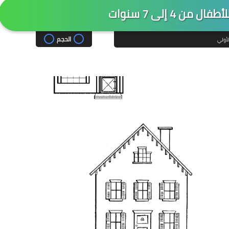
ن 4 إلى 7 سنوات
الحجم
لأولي