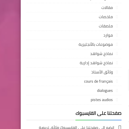
مقالات
ملخصات
ملصقات
موارد
موضوعات بالأنجليزية
نماذج شواهد
نماذج شواهد إدارية
وثائق الأستاذ
cours de français
dialogues
pistes audios
صفحتنا على الفايسبوك
انضم إلى صفحتنا على الفايسبوك وثائق تربوية