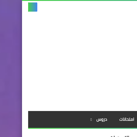
امتحانات
دروس