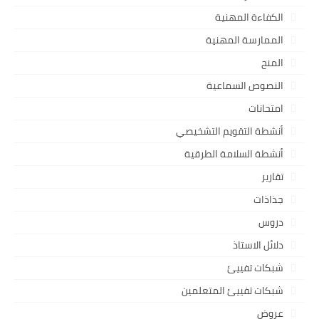
الكفاءة المهنية
الممارسة المهنية
المنح
النصوص السماعية
امتحانات
أنشطة التقويم التشخيصي
أنشطة السلامة الطرقية
تقارير
جذاذات
دروس
دلائل الاستاذ
شبكات تفييئ
شبكات تفييئ المتعلمين
عروض