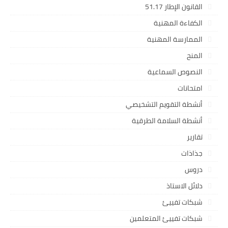
القانون الإطار 51.17
الكفاءة المهنية
الممارسة المهنية
المنح
النصوص السماعية
امتحانات
أنشطة التقويم التشخيصي
أنشطة السلامة الطرقية
تقارير
جذاذات
دروس
دلائل الاستاذ
شبكات تفييئ
شبكات تفييئ المتعلمين