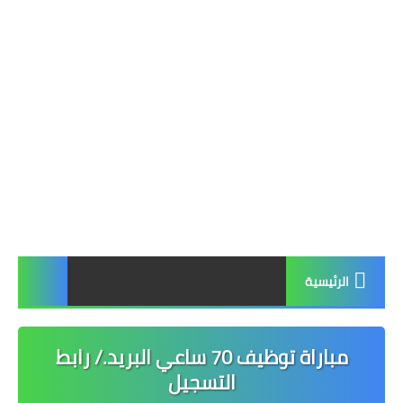
الرئيسية
مباراة توظيف 70 ساعي البريد./ رابط
التسجيل